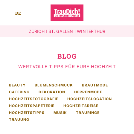
Skip
to
DE
content
Toggle
Navigati
ZÜRICH
I
ST. GALLEN I
WINTERTHUR
Standorte
Mehr
BLOG
SEARCH
WERTVOLLE TIPPS FÜR EURE HOCHZEIT
FOR:
BEAUTY
BLUMENSCHMUCK
BRAUTMODE
Leichte Sprache
CATERING
DEKORATION
HERRENMODE
HOCHZEITSFOTOGRAFIE
HOCHZEITSLOCATION
HOCHZEITSPAPETERIE
HOCHZEITSREISE
HOCHZEITSTIPPS
MUSIK
TRAURINGE
TRAUUNG