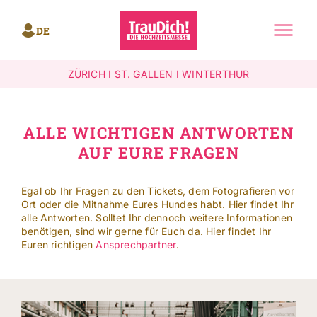
Skip
to
DE
content
Toggle
Navigati
ZÜRICH
I
ST. GALLEN I
WINTERTHUR
Standorte
Mehr
ALLE WICHTIGEN ANTWORTEN
AUF EURE FRAGEN
SEARCH
FOR:
Egal ob Ihr Fragen zu den Tickets, dem Fotografieren vor
Ort oder die Mitnahme Eures Hundes habt. Hier findet Ihr
Leichte Sprache
alle Antworten. Solltet Ihr dennoch weitere Informationen
benötigen, sind wir gerne für Euch da. Hier findet Ihr
Euren richtigen
Ansprechpartner
.