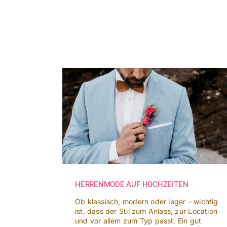
Skip
to
content
 AUF
SITZT NICHT, GIBT’S NICHT
EN
Herrenmode
HERRENMODE AUF HOCHZEITEN
Ob klassisch, modern oder leger – wichtig
ist, dass der Stil zum Anlass, zur Location
und vor allem zum Typ passt. Ein gut